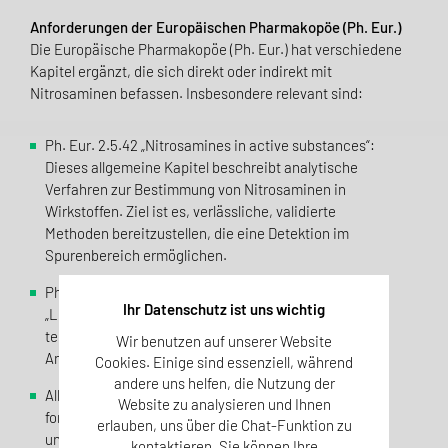
Anforderungen der Europäischen Pharmakopöe (Ph. Eur.)
Die Europäische Pharmakopöe (Ph. Eur.) hat verschiedene
Kapitel ergänzt, die sich direkt oder indirekt mit
Nitrosaminen befassen. Insbesondere relevant sind:
Ph. Eur. 2.5.42 „Nitrosamines in active substances“:
Dieses allgemeine Kapitel beschreibt analytische
Verfahren zur Bestimmung von Nitrosaminen in
Wirkstoffen. Ziel ist es, verlässliche, validierte
Methoden bereitzustellen, die eine Detektion im
Spurenbereich ermöglichen.
Ph. Eur. 2.2.46 „Gaschromatography“ und 2.2.29
Ihr Datenschutz ist uns wichtig
„Liquid Chromatography“: Beide Kapitel bilden die
technische Basis für viele der eingesetzten
Wir benutzen auf unserer Website
Analysemethoden.
Cookies. Einige sind essenziell, während
andere uns helfen, die Nutzung der
Allgemeine Monographien: Hier wird die Erwartung
Website zu analysieren und Ihnen
formuliert, dass Wirkstoffe und Arzneimittel frei von
erlauben, uns über die Chat-Funktion zu
unerwünschten Verunreinigungen wie Nitrosaminen
kontaktieren. Sie können Ihre