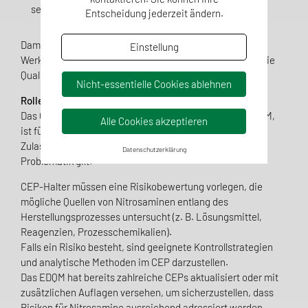
sein müssen, sofern nicht anders spezifiziert.
Entscheidung jederzeit ändern.
Damit liefert die Ph. Eur. sowohl konkrete analytische
Einstellung
Werkzeuge als auch einen regulatorischen Rahmen für die
Qualitätssicherung.
Nicht-essentielle Cookies ablehnen
Rolle des CEP (Certificate of Suitability)
Das Certificate of Suitability (CEP), ausgestellt vom EDQM,
Alle Cookies akzeptieren
ist für viele Hersteller ein zentraler Bestandteil der
Zulassungsdokumentation. Im Rahmen der Nitrosamin-
Datenschutzerklärung
Problematik gilt:
CEP-Halter müssen eine Risikobewertung vorlegen, die
mögliche Quellen von Nitrosaminen entlang des
Herstellungsprozesses untersucht (z. B. Lösungsmittel,
Reagenzien, Prozesschemikalien).
Falls ein Risiko besteht, sind geeignete Kontrollstrategien
und analytische Methoden im CEP darzustellen.
Das EDQM hat bereits zahlreiche CEPs aktualisiert oder mit
zusätzlichen Auflagen versehen, um sicherzustellen, dass
Risiken für Nitrosamine ausreichend adressiert werden.