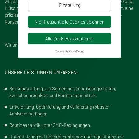
wie die Gaschromatographie-Massenspektrometrie (GC-MS) und
Einstellung
Flüssigchromatographie-Massenspektrometrie (LC-MS), um eine
präzise Identifizierung und Quantifizierung der Nitrosamin-
Konzentrationen zu ermöglichen.
Nicht-essentielle Cookies ablehnen
Alle Cookies akzeptieren
Wir unterstützen Sie entlang des gesamten Lebenszyklus.
Datenschutzerklärung
UNSERE LEISTUNGEN UMFASSEN:
Risikobewertung und Screening von Ausgangsstoffen,
Zwischenprodukten und Fertigarzneimitteln
Entwicklung, Optimierung und Validierung robuster
Analysenmethoden
Routineanalytik unter GMP-Bedingungen
Unterstützung bei Behördenanfragen und regulatorischen