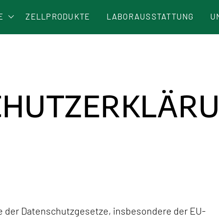
E
ZELLPRODUKTE
LABORAUSSTATTUNG
U
N
K
ÄT
CHUTZERKLÄR
ne der Datenschutzgesetze, insbesondere der EU-