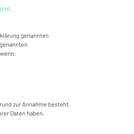
html
.
rklärung genannten
n genannten
, wenn:
 Grund zur Annahme besteht,
hrer Daten haben.