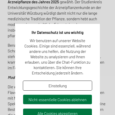
Arzneipflanze des Jahres 2025
gewählt. Der Studienkreis
Entwicklungsgeschichte der Arzneipflanzenkunde an der
Universität Würzburg würdigt damit nicht nur die lange
medizinische Tradition der Pflanze, sondern hebt auch
moderne wissenschaftliche Erkenntnisse hervor –
insbesondere zu Analytik, Stabilität und Haltbarkeit
Ihr Datenschutz ist uns wichtig
pflanzlicher Präparate.
Wir benutzen auf unserer Website
Benannt nach dem antiken Helden Achilles, zählt die
Cookies. Einige sind essenziell, während
Schafgarbe zu den ältesten Heilpflanzen Europas. Heute
andere uns helfen, die Nutzung der
steht sie vor allem wegen ihrer entzündungshemmenden,
Website zu analysieren und Ihnen
krampflösenden und verdauungsfördernden Eigenschaften
erlauben, uns über die Chat-Funktion zu
kontaktieren. Sie können Ihre
im Fokus der Forschung.
Entscheidung jederzeit ändern.
Moderne Analytik zur Qualitätssicherung
Einstellung
Die wirksamen Bestandteile – darunter ätherische Öle,
Flavonoide, Sesquiterpenlactone und Bitterstoffe – werden
mit Methoden wie HPLC, GC-MS, TLC und UV/VIS-
Nicht-essentielle Cookies ablehnen
Spektroskopie analysiert. Diese Verfahren ermöglichen eine
Bestimmung der sogenannten Leitsubstanzen und sichern
Alle Cookies akzeptieren