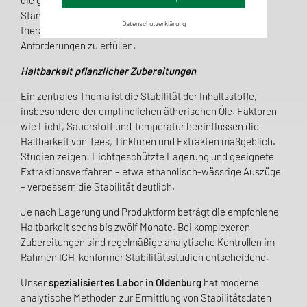
die gleichbleibende Qualität pflanzlicher Arzneimittel.
Standardisierte Analysen sind unerlässlich, um
Datenschutzerklärung
therapeutische Wirksamkeit und regulatorische
Anforderungen zu erfüllen.
Haltbarkeit pflanzlicher Zubereitungen
Ein zentrales Thema ist die Stabilität der Inhaltsstoffe,
insbesondere der empfindlichen ätherischen Öle. Faktoren
wie Licht, Sauerstoff und Temperatur beeinflussen die
Haltbarkeit von Tees, Tinkturen und Extrakten maßgeblich.
Studien zeigen: Lichtgeschützte Lagerung und geeignete
Extraktionsverfahren – etwa ethanolisch-wässrige Auszüge
– verbessern die Stabilität deutlich.
Je nach Lagerung und Produktform beträgt die empfohlene
Haltbarkeit sechs bis zwölf Monate. Bei komplexeren
Zubereitungen sind regelmäßige analytische Kontrollen im
Rahmen ICH-konformer Stabilitätsstudien entscheidend.
Unser
spezialisiertes Labor in Oldenburg
hat moderne
analytische Methoden zur Ermittlung von Stabilitätsdaten